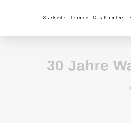
Zum
Inhalt
Startseite
Termine
Das Komitee
D
springen
30 Jahre W
S