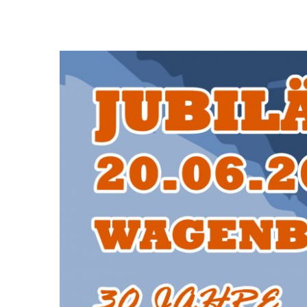
Zeige
grösseres
Bild