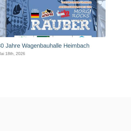
30 Jahre Wagenbauhalle Heimbach
Jahre
ai 18th, 2026
März 16t