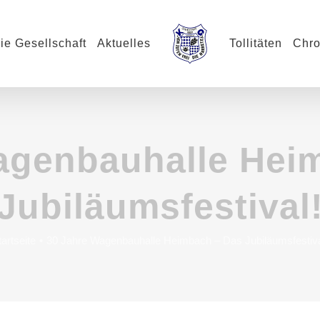
ie Gesellschaft
Aktuelles
Tollitäten
Chro
agenbauhalle Hei
Jubiläumsfestival
tartseite
30 Jahre Wagenbauhalle Heimbach – Das Jubiläumsfestiva